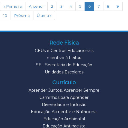
(current)
« Primeira
Anterior
2
3
4
5
6
7
8
9
10
Próxima
Última »
Rede Física
CEUs e Centros Educacionais
Incentivo à Leitura
SE - Secretaria de Educação
Unidades Escolares
Currículo
Aprender Juntos, Aprender Sempre
Caminhos para Aprender
Diversidade e Inclusão
Educação Alimentar e Nutricional
Educação Ambiental
Educação Antirracista