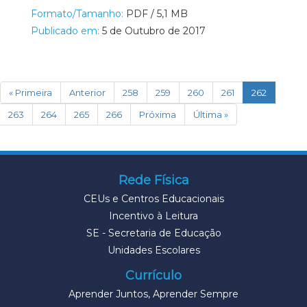
Formato/Tamanho:
PDF / 5,1 MB
Publicado em:
5 de Outubro de 2017
(current)
« Primeira
Anterior
258
259
260
261
262
263
264
265
266
Próxima
Última »
Rede Física
CEUs e Centros Educacionais
Incentivo à Leitura
SE - Secretaria de Educação
Unidades Escolares
Currículo
Aprender Juntos, Aprender Sempre