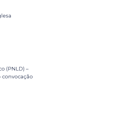
glesa
co (PNLD) –
 – convocação