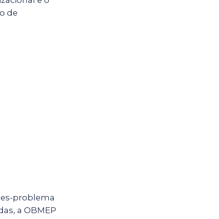
zacional e o
io de
ções-problema
vadas, a OBMEP