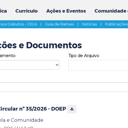
ica
Currículo
Ações e Eventos
Comunidade 
sos Gratuitos - CEUs
|
Guia de Ramais
|
Notícias
|
Publicaçõe
ções e Documentos
tamento
Tipo de Arquivo
rcular nº 35/2026 - DOEP
ola e Comunidade