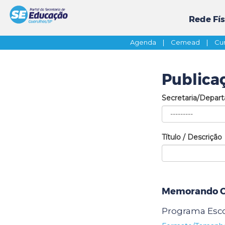
Rede Fís
Agenda
|
Cemead
|
Cur
Publica
Secretaria/Depar
Título / Descrição
Memorando Ci
Programa Esc