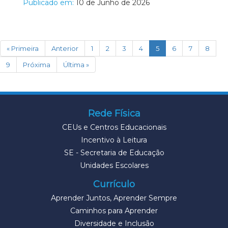
Publicado em:
10 de Junho de 2026
(current)
« Primeira
Anterior
1
2
3
4
5
6
7
8
9
Próxima
Última »
Rede Física
CEUs e Centros Educacionais
Incentivo à Leitura
SE - Secretaria de Educação
Unidades Escolares
Currículo
Aprender Juntos, Aprender Sempre
Caminhos para Aprender
Diversidade e Inclusão