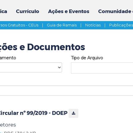
ica
Currículo
Ações e Eventos
Comunidade 
sos Gratuitos - CEUs
|
Guia de Ramais
|
Notícias
|
Publicaçõe
ções e Documentos
tamento
Tipo de Arquivo
rcular nº 99/2019 - DOEP
etores