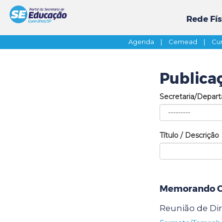
Rede Fís
Agenda
|
Cemead
|
Cur
Publica
Secretaria/Depar
Título / Descrição
Memorando Ci
Reunião de Dir