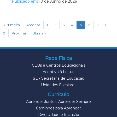
Publicado em:
10 de Junho de 2026
(current)
« Primeira
Anterior
1
2
3
4
5
6
7
8
9
Próxima
Última »
Rede Física
CEUs e Centros Educacionais
Incentivo à Leitura
SE - Secretaria de Educação
Unidades Escolares
Currículo
Aprender Juntos, Aprender Sempre
Caminhos para Aprender
Diversidade e Inclusão