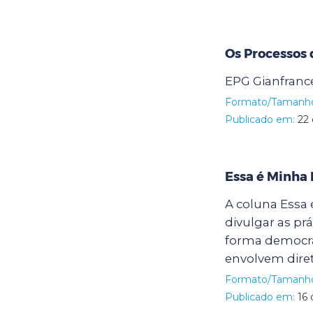
Os Processos 
EPG Gianfranc
Formato/Tamanh
Publicado em:
22 
Essa é Minha
A coluna Essa 
divulgar as pr
forma democrát
envolvem diret
Formato/Tamanh
Publicado em:
16 