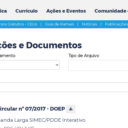
ica
Currículo
Ações e Eventos
Comunidade 
sos Gratuitos - CEUs
|
Guia de Ramais
|
Notícias
|
Publicaçõe
ções e Documentos
tamento
Tipo de Arquivo
rcular nº 07/2017 - DOEP
Banda Larga SIMEC/PDDE Interativo