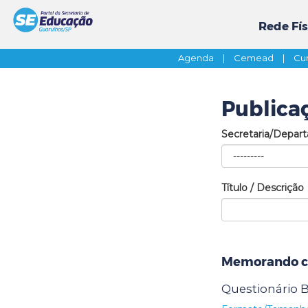
Rede Fís
Agenda
|
Cemead
|
Cur
Publica
Secretaria/Depar
Título / Descrição
Memorando ci
Questionário 