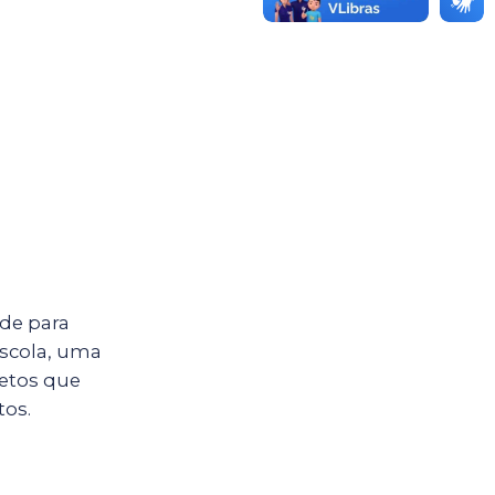
ade para
escola, uma
jetos que
tos.