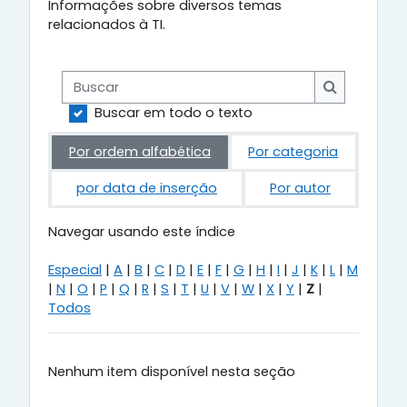
Informações sobre diversos temas
relacionados à TI.
Buscar
Buscar
Buscar em todo o texto
Por ordem alfabética
Por categoria
por data de inserção
Por autor
Navegar usando este índice
Especial
|
A
|
B
|
C
|
D
|
E
|
F
|
G
|
H
|
I
|
J
|
K
|
L
|
M
|
N
|
O
|
P
|
Q
|
R
|
S
|
T
|
U
|
V
|
W
|
X
|
Y
|
Z
|
Todos
Nenhum item disponível nesta seção