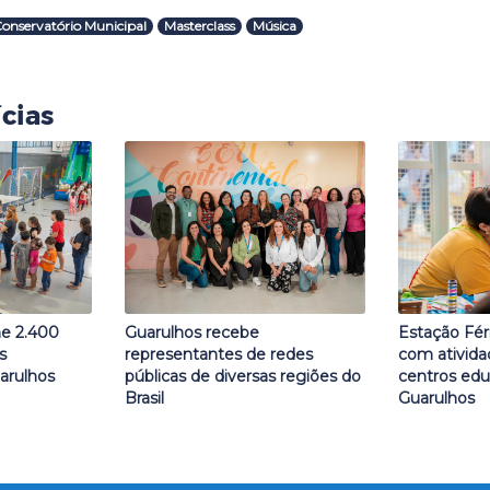
onservatório Municipal
Masterclass
Música
cias
ne 2.400
Guarulhos recebe
Estação Fér
s
representantes de redes
com ativida
arulhos
públicas de diversas regiões do
centros edu
Brasil
Guarulhos