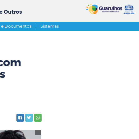
e Outros
s e Documentos
|
Sistemas
 com
s