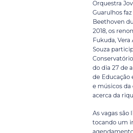
Orquestra Jo
Guarulhos faz
Beethoven du
2018, os renom
Fukuda, Vera 
Souza partici
Conservatório
do dia 27 de a
de Educação e
e músicos da
acerca da ri
As vagas são l
tocando um in
agendamentoc