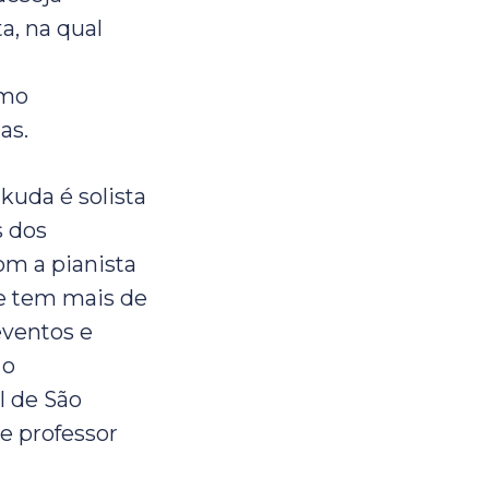
a, na qual
omo
as.
ukuda é solista
s dos
om a pianista
e tem mais de
eventos e
 o
l de São
e professor