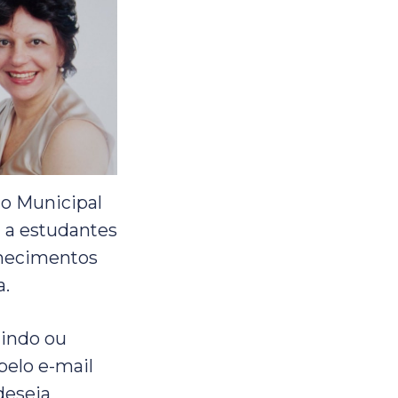
tro Municipal
a a estudantes
nhecimentos
a.
tindo ou
pelo e-mail
deseja