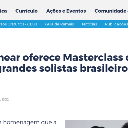
ica
Currículo
Ações e Eventos
Comunidade 
sos Gratuitos - CEUs
|
Guia de Ramais
|
Notícias
|
Publicaçõe
ear oferece Masterclass
grandes solistas brasileiro
 16:52
 a homenagem que a