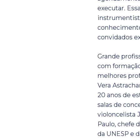
executar. Essa
instrumentist
conhecimento
convidados ex
Grande profiss
com formação 
melhores prof
Vera Astrach
20 anos de es
salas de conc
violoncelista
Paulo, chefe 
da UNESP e 