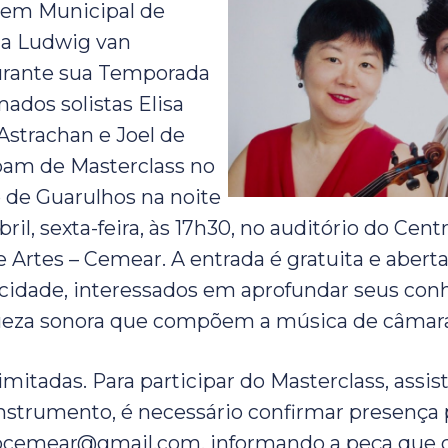
vem Municipal de
 a Ludwig van
rante sua Temporada
ados solistas Elisa
Astrachan e Joel de
pam de Masterclass no
 de Guarulhos na noite
bril, sexta-feira, às 17h30, no auditório do Cen
 Artes – Cemear. A entrada é gratuita e abert
 cidade, interessados em aprofundar seus co
queza sonora que compõem a música de câmar
imitadas. Para participar do Masterclass, assis
strumento, é necessário confirmar presença 
emear@gmail.com, informando a peça que 