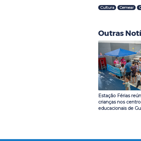
Cultura
Cemear
C
Outras Notí
Estação Férias reú
crianças nos centro
educacionais de Gu