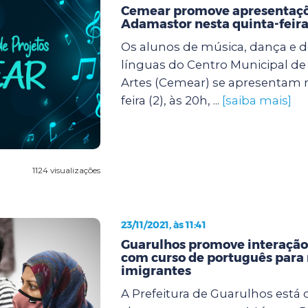
Cemear promove apresentaçõ
Adamastor nesta quinta-feir
Os alunos de música, dança e d
línguas do Centro Municipal de
Artes (Cemear) se apresentam n
feira (2), às 20h, ...
[saiba mais]
1124 visualizações
23/11/2021, às 11:41
Guarulhos promove interação
com curso de português para 
imigrantes
A Prefeitura de Guarulhos está