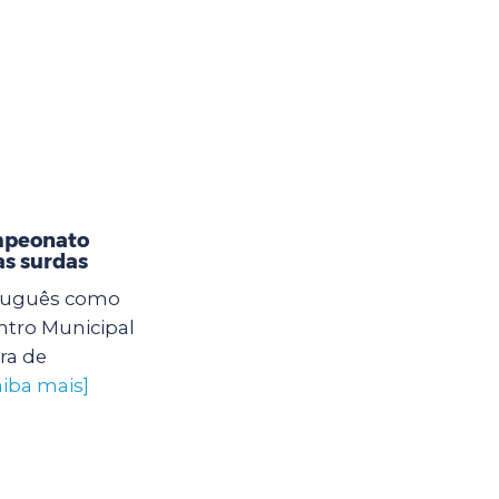
mpeonato
as surdas
rtuguês como
tro Municipal
ra de
aiba mais]