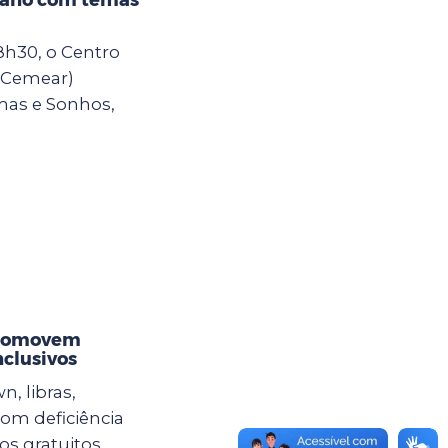
8h30, o Centro
 (Cemear)
emas e Sonhos,
promovem
nclusivos
n, libras,
com deficiência
sos gratuitos