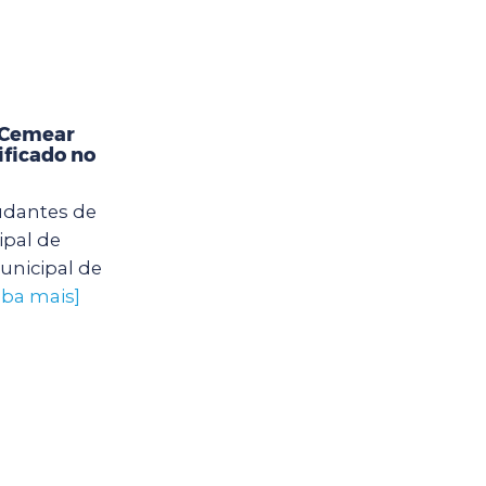
o Cemear
ificado no
tudantes de
ipal de
unicipal de
iba mais]