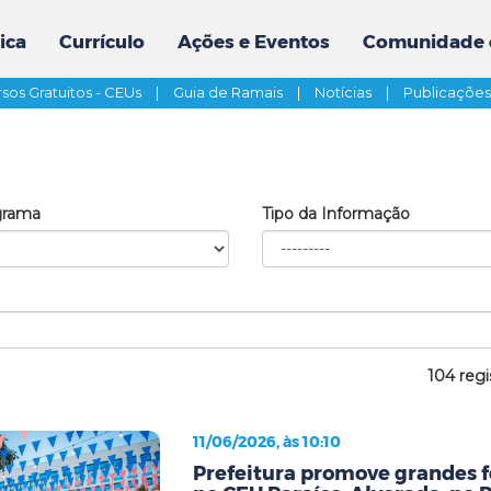
ica
Currículo
Ações e Eventos
Comunidade 
sos Gratuitos - CEUs
|
Guia de Ramais
|
Notícias
|
Publicaçõe
grama
Tipo da Informação
104 regi
11/06/2026, às 10:10
Prefeitura promove grandes f