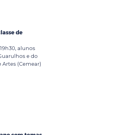
lasse de
 19h30, alunos
Guarulhos e do
e Artes (Cemear)
iano com temas