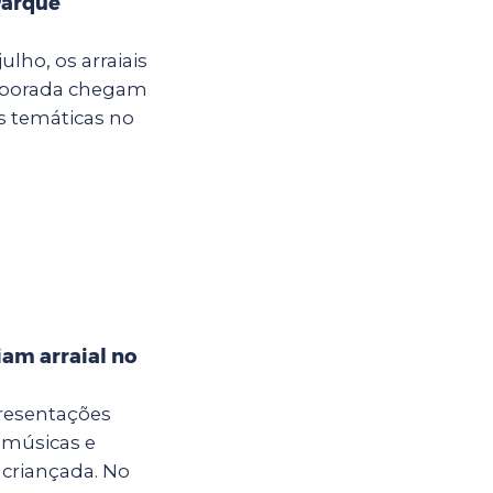
Parque
ulho, os arraiais
mporada chegam
s temáticas no
iam arraial no
presentações
, músicas e
 criançada. No