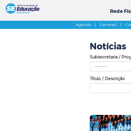
Rede Fís
Agenda
|
Cemead
|
Cur
Notícias
Subsecretaria / Pro
Título / Descrição