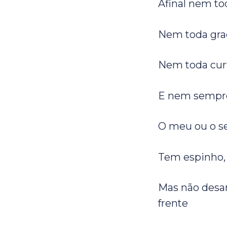
Afinal nem to
Nem toda graç
Nem toda curv
E nem sempre 
O meu ou o s
Tem espinho, 
Mas não desa
frente