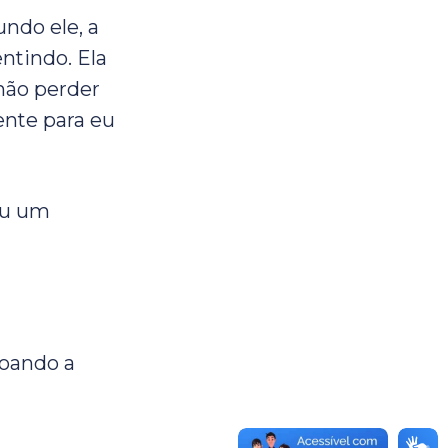
undo ele, a
ntindo. Ela
 não perder
ente para eu
eu um
goando a