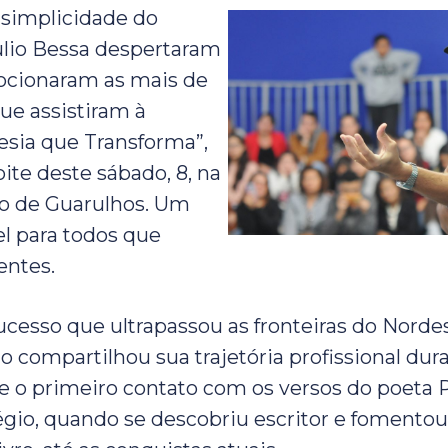
 simplicidade do
ulio Bessa despertaram
ocionaram as mais de
ue assistiram à
oesia que Transforma”,
oite deste sábado, 8, na
ro de Guarulhos. Um
l para todos que
entes.
cesso que ultrapassou as fronteiras do Norde
lio compartilhou sua trajetória profissional dur
de o primeiro contato com os versos do poeta 
égio, quando se descobriu escritor e fomento