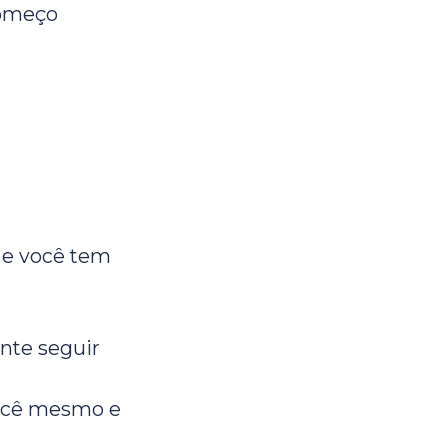
começo
” e você tem
nte seguir
você mesmo e