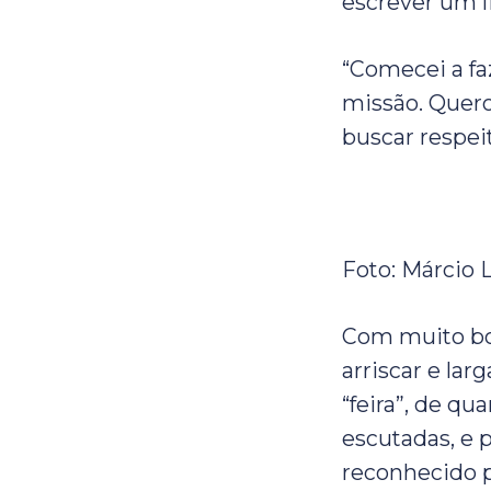
escrever um li
“Comecei a fa
missão. Quero 
buscar respeit
Foto: Márcio 
Com muito bo
arriscar e lar
“feira”, de q
escutadas, e p
reconhecido p