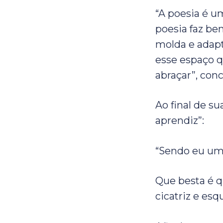
“A poesia é u
poesia faz be
molda e adapt
esse espaço q
abraçar”, conc
Ao final de s
aprendiz”:
“Sendo eu um 
Que besta é q
cicatriz e esq