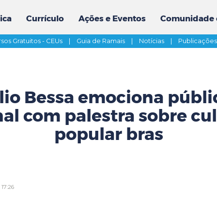
ica
Currículo
Ações e Eventos
Comunidade 
sos Gratuitos - CEUs
|
Guia de Ramais
|
Notícias
|
Publicaçõe
lio Bessa emociona públi
al com palestra sobre cu
popular bras
 17:26