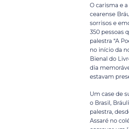
O carisma e a
cearense Brá
sorrisos e em
350 pessoas q
palestra “A P
no início da n
Bienal do Liv
dia memoráve
estavam pres
Um case de su
o Brasil, Bráu
palestra, des
Assaré no col