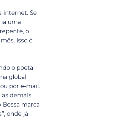
 internet. Se
cria uma
 repente, o
mês. Isso é
ndo o poeta
ma global
ou por e-mail.
e as demais
io Bessa marca
”, onde já