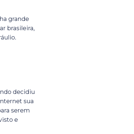
nha grande
r brasileira,
áulio.
ndo decidiu
internet sua
para serem
visto e