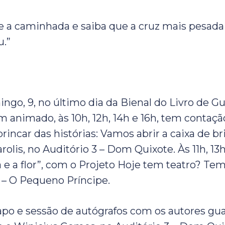
e a caminhada e saiba que a cruz mais pesada 
u.”
go, 9, no último dia da Bienal do Livro de Gu
 animado, às 10h, 12h, 14h e 16h, tem contação
rincar das histórias: Vamos abrir a caixa de b
lis, no Auditório 3 – Dom Quixote. Às 11h, 13h
a e a flor”, com o Projeto Hoje tem teatro? Te
1 – O Pequeno Príncipe.
papo e sessão de autógrafos com os autores gu