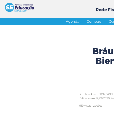
Rede Fís
Agenda
|
Cemead
|
Cur
Bráu
Bien
Publicado em 10/12/2018
Editado em 17/01/2020, às
919 visualizações