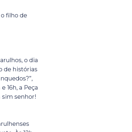
o filho de
arulhos, o dia
 de histórias
rinquedos?”,
 e 16h, a Peça
m sim senhor!
arulhenses