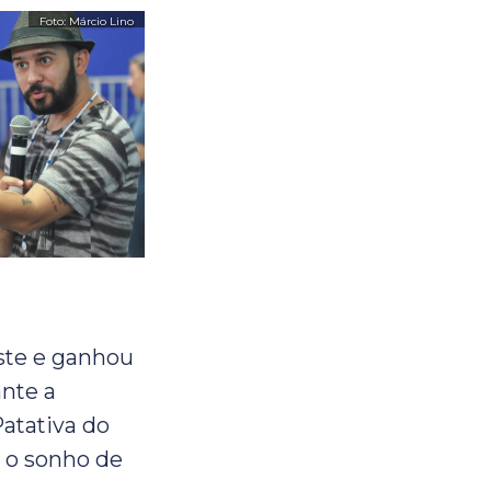
ste e ganhou
ante a
Patativa do
u o sonho de