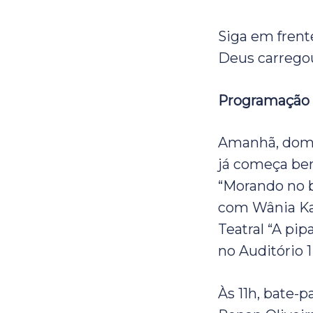
Siga em frent
Deus carrego
Programação
Amanhã, domin
já começa bem
“Morando no b
com Wânia Karo
Teatral “A pip
no Auditório 
Às 11h, bate-