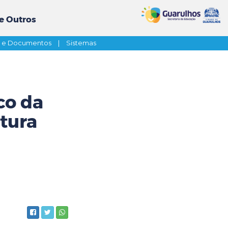
e Outros
s e Documentos
|
Sistemas
co da
ltura