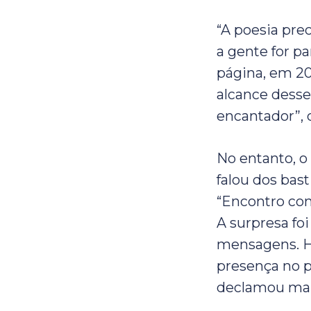
“A poesia pre
a gente for pa
página, em 201
alcance desse
encantador”, 
No entanto, o
falou dos bas
“Encontro com
A surpresa fo
mensagens. Ho
presença no p
declamou mai