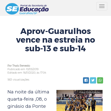
Toggl
navig
Aprov-Guarulhos
vence na estreia no
sub-13 e sub-14
Por Thaís Renesto
Publicado em 10/05/2019
Editado em 16/01/2020, às 17:04
563 visualizações
Na noite da última
quarta-feira ,08, o
ginásio da Ponte