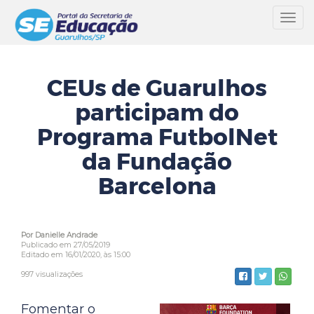
Toggl
navig
CEUs de Guarulhos
participam do
Programa FutbolNet
da Fundação
Barcelona
Por Danielle Andrade
Publicado em 27/05/2019
Editado em 16/01/2020, às 15:00
997 visualizações
Fomentar o