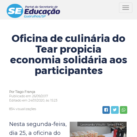
Toggl
navig
Oficina de culinária do
Tear propicia
economia solidária aos
participantes
Por Tiago França
Publicado em 26/09/2017
Editado em 24/01/2020, às 15:23
834 visualizações
Nesta segunda-feira,
dia 25, a oficina do