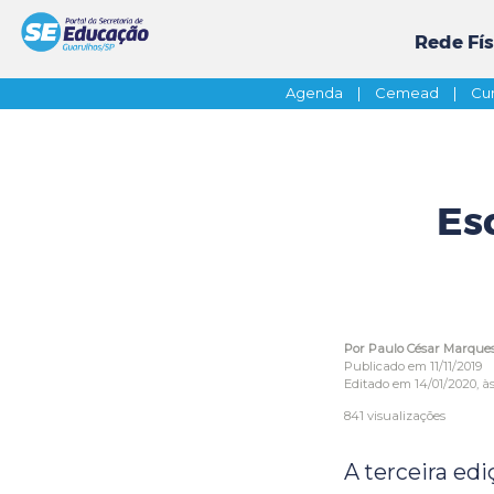
Rede Fís
Agenda
|
Cemead
|
Cur
Esc
Por Paulo César Marque
Publicado em 11/11/2019
Editado em 14/01/2020, às
841 visualizações
A terceira edi