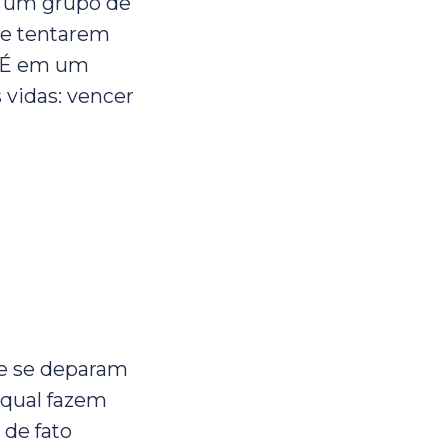
m um grupo de
de tentarem
. É em um
 vidas: vencer
ue se deparam
 qual fazem
 de fato