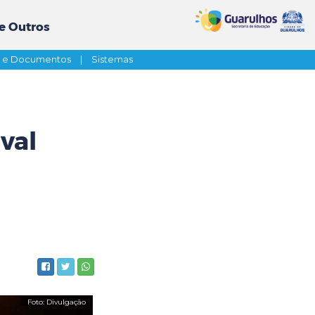
e Outros
s e Documentos
|
Sistemas
ival