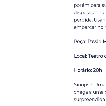
porém para s
disposição qu
perdida. Usan
embarcar no m
Peça: Pavão M
Local: Teatro 
Horário: 20h
Sinopse: Uma 
chega a uma c
surpreendida