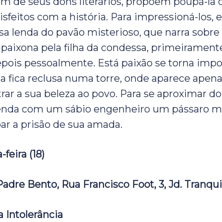
m de seus dons literários, propõem poupá-la
isfeitos com a história. Para impressioná-los, 
sa lenda do pavão misterioso, que narra sobre
apaixona pela filha da condessa, primeirament
epois pessoalmente. Está paixão se torna impo
la fica reclusa numa torre, onde aparece apen
rar a sua beleza ao povo. Para se aproximar do
nda com um sábio engenheiro um pássaro m
oar a prisão de sua amada.
feira (18)
Padre Bento, Rua Francisco Foot, 3, Jd. Tranqu
a Intolerância