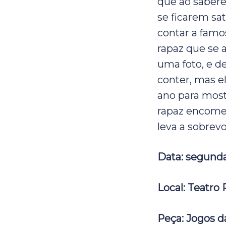
que ao sabere
se ficarem sat
contar a famo
rapaz que se 
uma foto, e d
conter, mas e
ano para most
rapaz encome
leva a sobrev
Data: segunda-
Local: Teatro 
Peça: Jogos d