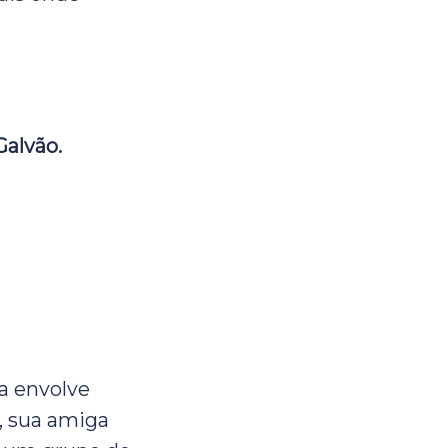
Galvão.
a envolve
r, sua amiga