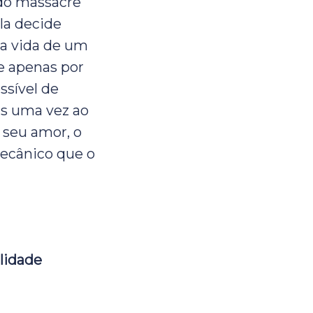
 do massacre
ela decide
 a vida de um
e apenas por
ssível de
as uma vez ao
 seu amor, o
ecânico que o
ilidade