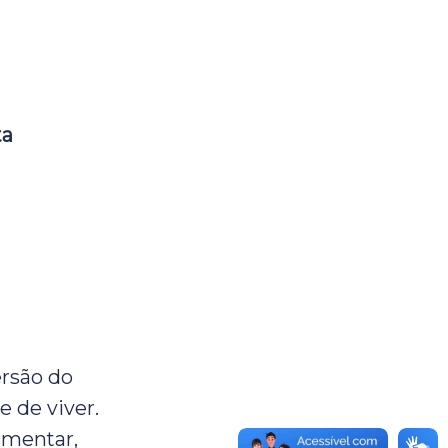
ta
ersão do
 de viver.
amentar,