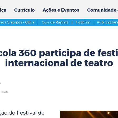
ica
Currículo
Ações e Eventos
Comunidade 
sos Gratuitos - CEUs
|
Guia de Ramais
|
Notícias
|
Publicaçõe
ola 360 participa de fest
internacional de teatro
s
 16:25
ção do Festival de