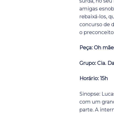
surda, no seu
amigas esnob
rebaixá-los, 
concurso de d
o preconceit
Peça: Oh mãe,
Grupo: Cia. D
Horário: 15h
Sinopse: Luca
com um grand
parte. A inter