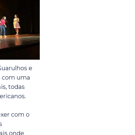
Guarulhos e
de com uma
is, todas
ericanos.
exer com o
s
cais onde