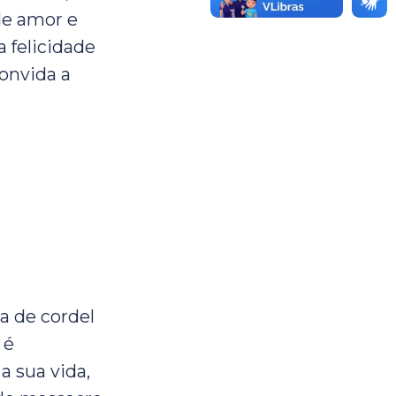
de amor e
 felicidade
convida a
.
a de cordel
 é
 sua vida,