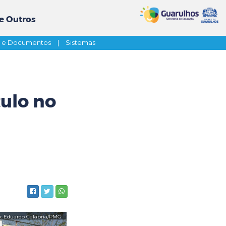
e Outros
s e Documentos
|
Sistemas
tulo no