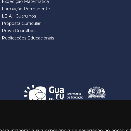
Expedição Matemática
Formação Permanente
LEIA+ Guarulhos
Proposta Curricular
Prova Guarulhos
Publicações Educacionais
SECRETARIA DE EDUCAÇÃO
ua Claudino Barbosa, 313 - Macedo - Guarulhos/SP CEP 07113-0
para melhorar a sua experiência de navegação no nosso si