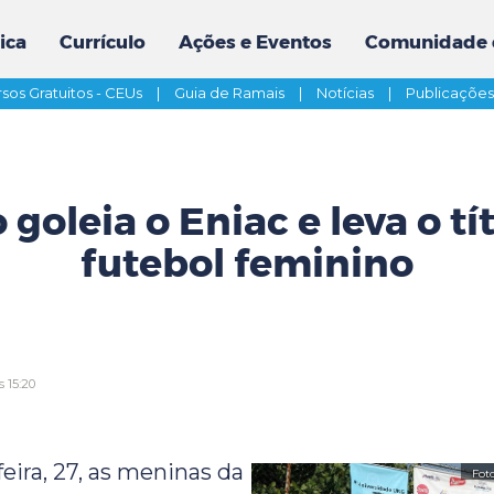
ica
Currículo
Ações e Eventos
Comunidade 
sos Gratuitos - CEUs
|
Guia de Ramais
|
Notícias
|
Publicaçõe
o goleia o Eniac e leva o tí
futebol feminino
 15:20
eira, 27, as meninas da