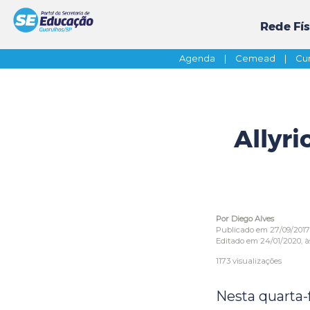
Rede Fís
Agenda
|
Cemead
|
Cur
Allyri
Por Diego Alves
Publicado em 27/09/2017
Editado em 24/01/2020, às
1173 visualizações
Nesta quarta-f