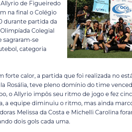
 Allyrio de Figueiredo
m na final o Colégio
0 durante partida da
 Olimpíada Colegial
e sagraram-se
tebol, categoria
forte calor, a partida que foi realizada no est
ila Rosália, teve pleno domínio do time venced
, o Allyrio impôs seu ritmo de jogo e fez cinc
, a equipe diminuiu o ritmo, mas ainda marc
adoras Melissa da Costa e Michelli Carolina fo
ndo dois gols cada uma.