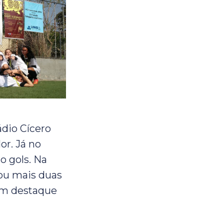
ádio Cícero
or. Já no
o gols. Na
ou mais duas
ram destaque