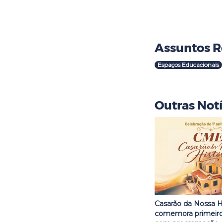
Assuntos R
Espaços Educacionais
Outras Notí
Casarão da Nossa H
comemora primeiro 