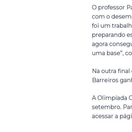
O professor P
com o desemp
foi um trabal
preparando es
agora consegu
uma base”, c
Na outra fina
Barreiros gan
A Olimpíada C
setembro. Par
acessar a pági