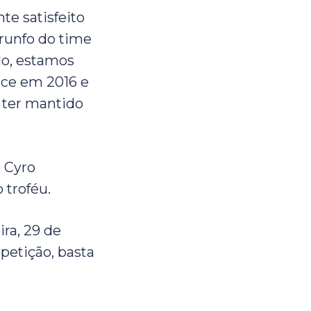
te satisfeito
runfo do time
do, estamos
ice em 2016 e
 ter mantido
r Cyro
 troféu.
ira, 29 de
petição, basta