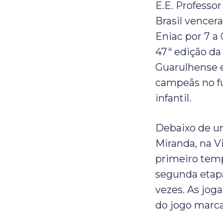
E.E. Professor
Brasil vencera
Eniac por 7 a 
47ª edição da
Guarulhense 
campeãs no fu
infantil.
Debaixo de um 
Miranda, na V
primeiro tempo
segunda etapa
vezes. As jog
do jogo marca