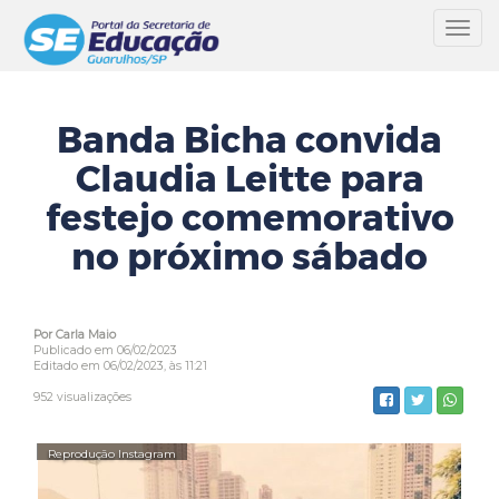
Toggl
navig
Banda Bicha convida
Claudia Leitte para
festejo comemorativo
no próximo sábado
Por Carla Maio
Publicado em 06/02/2023
Editado em 06/02/2023, às 11:21
952 visualizações