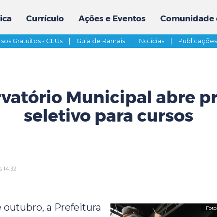
ica
Currículo
Ações e Eventos
Comunidade 
sos Gratuitos - CEUs
|
Guia de Ramais
|
Notícias
|
Publicaçõe
vatório Municipal abre p
seletivo para cursos
s 14:32
e outubro, a Prefeitura