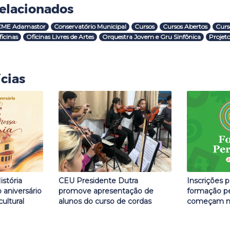
elacionados
CME Adamastor
Conservatório Municipal
Cursos
Cursos Abertos
Curs
icinas
Oficinas Livres de Artes
Orquestra Jovem e Gru Sinfônica
Projet
cias
istória
CEU Presidente Dutra
Inscrições p
aniversário
promove apresentação de
formação p
ultural
alunos do curso de cordas
começam nes