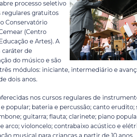
abre processo seletivo
 regulares gratuitos
lo Conservatório
 Cemear (Centro
Educação e Artes). A
 caráter de
zação do músico e são
três módulos: iniciante, intermediário e avan
e dois anos.
oferecidas nos cursos regulares de instrumen
 e popular; bateria e percussão; canto erudito;
bone; guitarra; flauta; clarinete; piano popula
de arco; violoncelo; contrabaixo acústico e elétri
iação musical para crianças a partir de 10 anos.