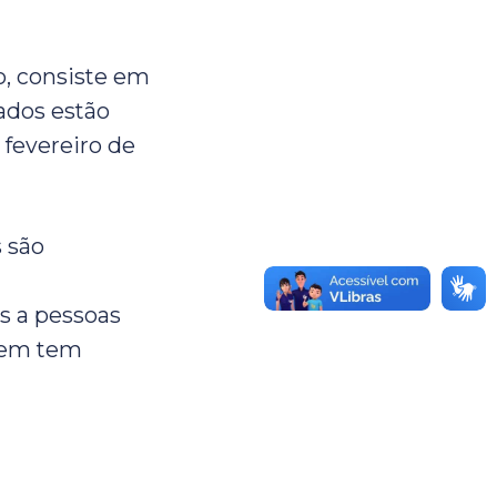
ro, consiste em
ados estão
e fevereiro de
s são
s a pessoas
uem tem