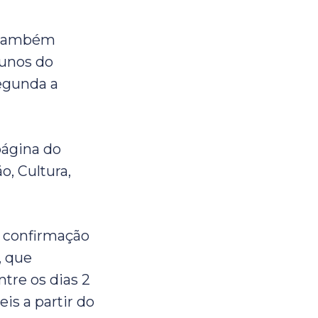
el também
lunos do
segunda a
página do
o, Cultura,
e confirmação
, que
tre os dias 2
is a partir do