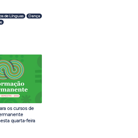
os de Línguas
Dança
os
ara os cursos de
ermanente
ta quarta-feira