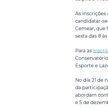
As inscrições 
candidatar-se
Cemear, que f
sexta das 8 às
Para as
inscri
Conservatório
Esporte e Laz
No dia 21 de 
da participaçã
abordam conhe
e 5 de dezembr