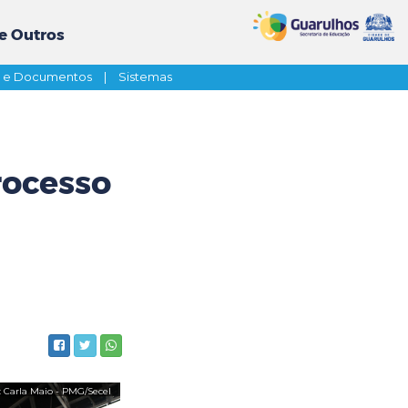
e Outros
s e Documentos
|
Sistemas
rocesso