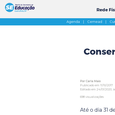
Rede Fís
Agenda
|
Cemead
|
Cur
Conser
Por Carla Maio
Publicado em 11/10/2017
Editado em 24/01/2020, à
698 visualizações
Até o dia 31 d