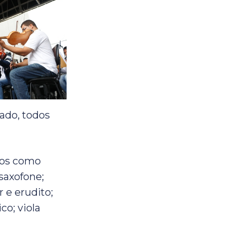
çado, todos
tos como
 saxofone;
r e erudito;
co; viola