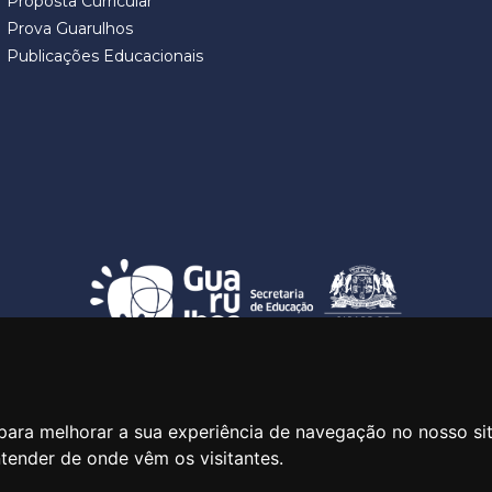
Proposta Curricular
Prova Guarulhos
Publicações Educacionais
SECRETARIA DE EDUCAÇÃO
ua Claudino Barbosa, 313 - Macedo - Guarulhos/SP CEP 07113-0
para melhorar a sua experiência de navegação no nosso si
ntender de onde vêm os visitantes.
Central de Atendimento: *55 11 2475-7300