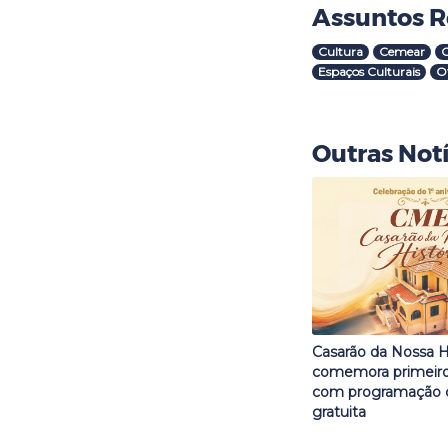
Assuntos R
Cultura
Cemear
Espaços Culturais
Of
Outras Notí
Casarão da Nossa H
comemora primeiro 
com programação c
gratuita