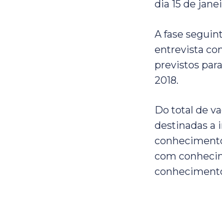
dia 15 de jane
A fase seguint
entrevista co
previstos para
2018.
Do total de v
destinadas a 
conhecimento 
com conhecim
conhecimento