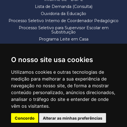
Lista de Demanda (Consulta)
Ouvidoria da Educação
Processo Seletivo Interno de Coordenador Pedagógico
Processo Seletivo para Supervisor Escolar em
Substituição
Programa Leite em Casa
Solicitação de Vaga
Termos e Condições
O nosso site usa cookies
Utilizamos cookies e outras tecnologias de
medição para melhorar a sua experiência de
navegação no nosso site, de forma a mostrar
conteúdo personalizado, anúncios direcionados,
SECRETARIA DE EDUCAÇÃO
analisar o tráfego do site e entender de onde
Rua Claudino Barbosa, 313 - Macedo - Guarulhos/SP CEP 07113-040
vêm os visitantes.
Central de Atendimento: *55 11 2475-7300
Concordo
Alterar as minhas preferências
PT