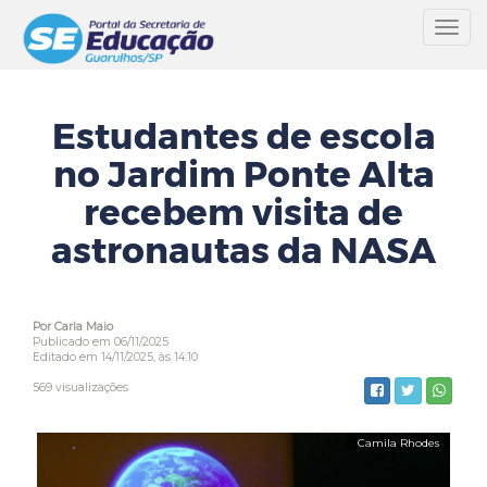
Toggl
navig
Estudantes de escola
no Jardim Ponte Alta
recebem visita de
astronautas da NASA
Por Carla Maio
Publicado em 06/11/2025
Editado em 14/11/2025, às 14:10
569 visualizações