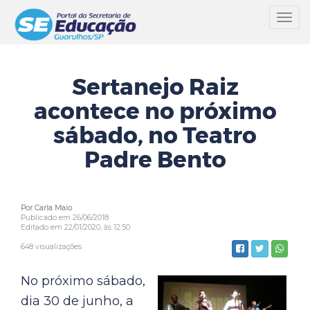
Toggl
navig
Sertanejo Raiz
acontece no próximo
sábado, no Teatro
Padre Bento
Por Carla Maio
Publicado em 26/06/2018
Editado em 22/01/2020, às 12:50
648 visualizações
No próximo sábado,
dia 30 de junho, a