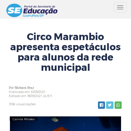
Toggl
navig
Circo Marambio
apresenta espetáculos
para alunos da rede
municipal
Por Bárbara Braz
Publicado em 10/09/2021
Editado em 18/09/2021, às 8:11
1396 visualizações