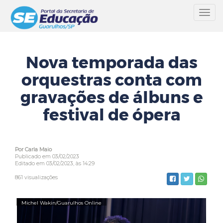
Toggl
navig
Nova temporada das
orquestras conta com
gravações de álbuns e
festival de ópera
Por Carla Maio
Publicado em 03/02/2023
Editado em 03/02/2023, às 14:29
861 visualizações