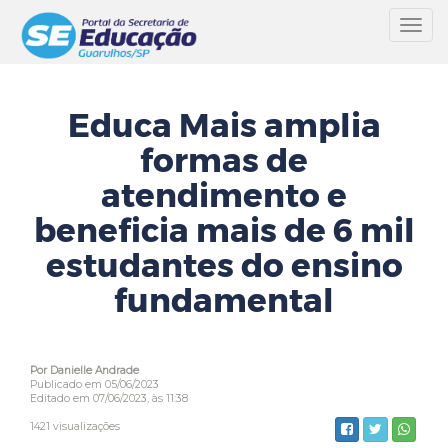
Toggl
navig
Educa Mais amplia
formas de
atendimento e
beneficia mais de 6 mil
estudantes do ensino
fundamental
Por Danielle Andrade
Publicado em 05/06/2023
Editado em 07/06/2023, às 11:38
1421 visualizações