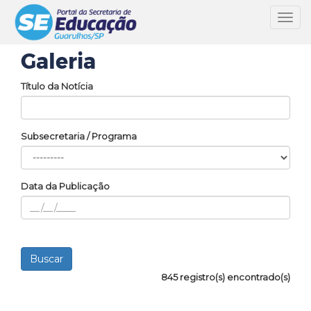
Toggl
navig
Galeria
Título da Notícia
Subsecretaria / Programa
Data da Publicação
845 registro(s) encontrado(s)