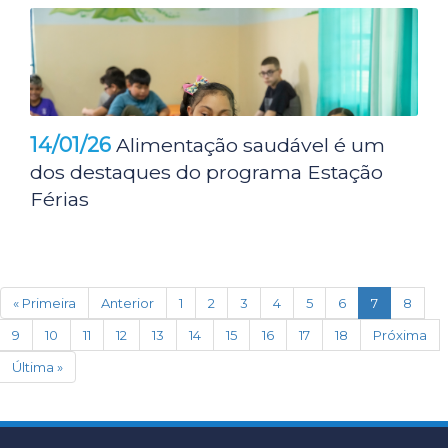
14/01/26
Alimentação saudável é um
dos destaques do programa Estação
Férias
(current)
« Primeira
Anterior
1
2
3
4
5
6
7
8
9
10
11
12
13
14
15
16
17
18
Próxima
Última »