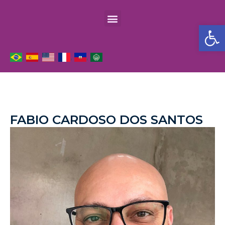
Barra de Fe
,
,
,
,
,
FABIO CARDOSO DOS SANTOS