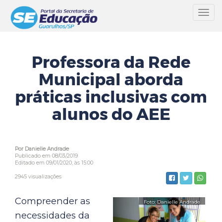
Toggl
navig
Professora da Rede
Municipal aborda
práticas inclusivas com
alunos do AEE
Por Danielle Andrade
Publicado em 08/03/2019
Editado em 09/01/2020, às 15:00
2945 visualizações
Compreender as
necessidades da