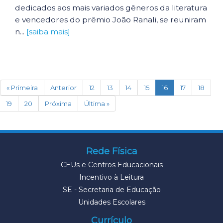
dedicados aos mais variados gêneros da literatura
e vencedores do prêmio João Ranali, se reuniram
n...
[saiba mais]
(current)
« Primeira
Anterior
12
13
14
15
16
17
18
19
20
Próxima
Última »
Rede Física
CEUs e Centros Educacionais
Incentivo à Leitura
SE - Secretaria de Educação
Unidades Escolares
Currículo