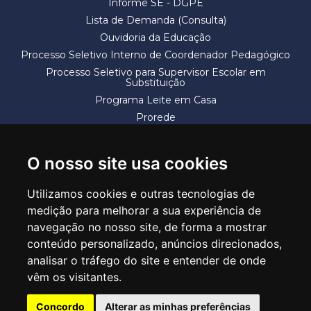
Informe SE - DGPE
Lista de Demanda (Consulta)
Ouvidoria da Educação
Processo Seletivo Interno de Coordenador Pedagógico
Processo Seletivo para Supervisor Escolar em
Substituição
Programa Leite em Casa
Prorede
Solicitação de Vaga
Termos e Condições
O nosso site usa cookies
Utilizamos cookies e outras tecnologias de
medição para melhorar a sua experiência de
navegação no nosso site, de forma a mostrar
conteúdo personalizado, anúncios direcionados,
SECRETARIA DE EDUCAÇÃO
analisar o tráfego do site e entender de onde
Rua Claudino Barbosa, 313 - Macedo - Guarulhos/SP CEP 07113-040
vêm os visitantes.
Central de Atendimento: *55 11 2475-7300
Concordo
Alterar as minhas preferências