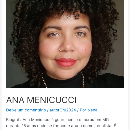
ANA MENICUCCI
Deixe um comentário
/
autorGru2024
/ Por
bienal
BiografiaAna Menicucci é guarulhense e morou em MG
durante 15 anos onde se formou e atuou como jornalista. É