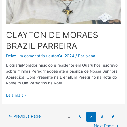
CLAYTON DE MORAES
BRAZIL PARREIRA
Deixe um comentário
/
autorGru2024
/ Por
bienal
BiografiaMorador nascido e residente em Guarulhos, escrevo
sobre minhas Peregrinações até a basílica de Nossa Senhora
Aparecida. Obra Presente na BienalUm Peregrino na Rota do
Romeiro Um Peregrino na Rota …
Leia mais »
←
Previous Page
1
…
6
7
8
9
Next Page
→