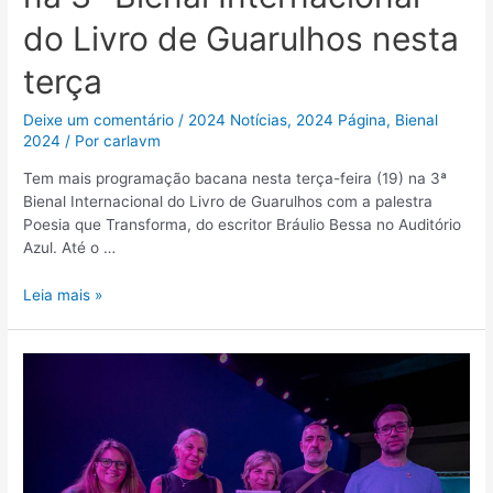
do Livro de Guarulhos nesta
terça
Deixe um comentário
/
2024 Notícias
,
2024 Página
,
Bienal
2024
/ Por
carlavm
Tem mais programação bacana nesta terça-feira (19) na 3ª
Bienal Internacional do Livro de Guarulhos com a palestra
Poesia que Transforma, do escritor Bráulio Bessa no Auditório
Azul. Até o …
Leia mais »