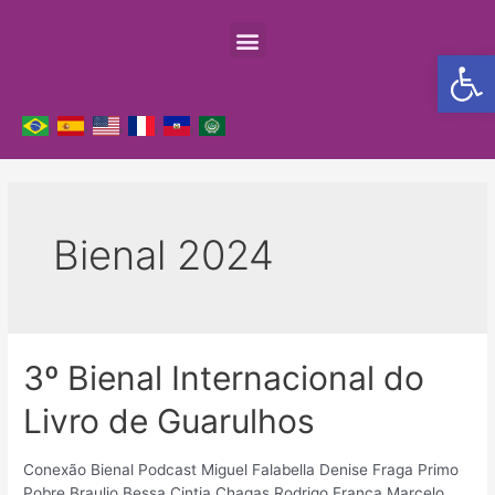
Barra de Fe
,
,
,
,
,
Bienal 2024
3º Bienal Internacional do
Livro de Guarulhos
Conexão Bienal Podcast Miguel Falabella Denise Fraga Primo
Pobre Braulio Bessa Cintia Chagas Rodrigo França Marcelo