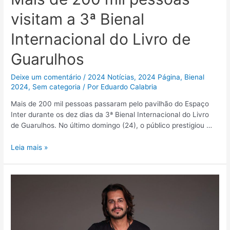
visitam a 3ª Bienal
Internacional do Livro de
Guarulhos
Deixe um comentário
/
2024 Notícias
,
2024 Página
,
Bienal
2024
,
Sem categoria
/ Por
Eduardo Calabria
Mais de 200 mil pessoas passaram pelo pavilhão do Espaço
Inter durante os dez dias da 3ª Bienal Internacional do Livro
de Guarulhos. No último domingo (24), o público prestigiou …
Leia mais »